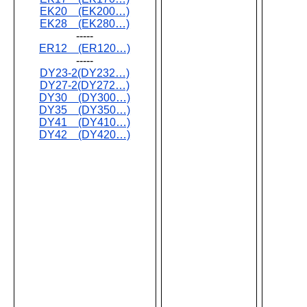
EK20 (EK200…)
EK28 (EK280…)
-----
ER12 (ER120…)
-----
DY23-2(DY232…)
DY27-2(DY272…)
DY30 (DY300…)
DY35 (DY350…)
DY41 (DY410…)
DY42 (DY420…)