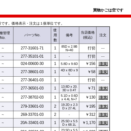
買物かごは空です
です。価格表示・注文は１個単位です。
使
当店価格
種
管理
パーツNo.
用
備考
注文
(税込)
No.
数
85D x 2.9B
277-
31601-
71
1
打切
～
---
N=40
277-
35101-
01
1
打切
～
-
---
024-
00600-
30
1
￥156
～
5.8D x 9.6D
4D x 8D x 9
277-
38601-
03
1
￥58
～
L
277-
36401-
03
1
打切
～
-
---
13.8D x 20.
277-
36501-
03
1
￥71
～
3D x 0.4T
5.1D x 0.6D
277-
38702-
03
1
￥130
～
x 4.4L N=7
19.2D x 2.3
279-
33601-
03
2
￥195
～
D x 27.4L
269-
33701-
03
2
￥312
～
-
25.5D x 5.5
20A-
33401-
03
1
￥1,170
～
D x 68.1L
23.5D x 5.5