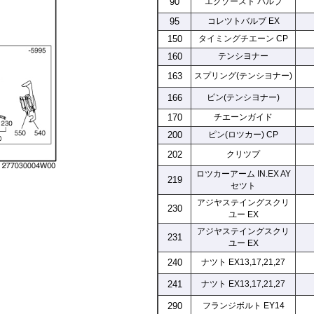
90
エクゾースト バルブ
95
コレツトバルブ EX
150
タイミングチエーン CP
160
テンシヨナー
163
スプリング(テンシヨナー)
166
ピン(テンシヨナー)
170
チエーンガイド
200
ピン(ロツカー) CP
202
クリツプ
ロツカーアーム IN.EX AY
219
セツト
アジヤステイングスクリ
230
ユー EX
アジヤステイングスクリ
231
ユー EX
240
ナツト EX13,17,21,27
241
ナツト EX13,17,21,27
290
フランジボルト EY14