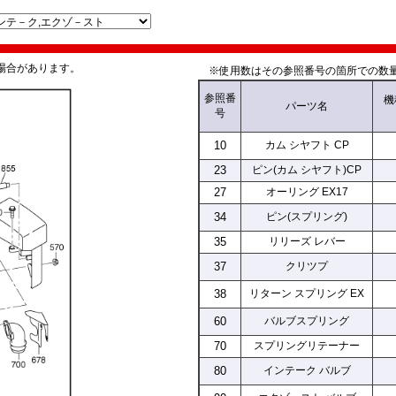
場合があります。
※使用数はその参照番号の箇所での数量
参照
番
機
パーツ名
号
10
カム シヤフト CP
23
ピン(カム シヤフト)CP
27
オーリング EX17
34
ピン(スプリング)
35
リリーズ レバー
37
クリツプ
38
リターン スプリング EX
60
バルブスプリング
70
スプリングリテーナー
80
インテーク バルブ