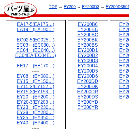
TOP
→
EY200
→
EY200D3
→
EY200D350
EA17-5(EA175…)
EY200B6
EY2
EA19 (EA190…)
EY200BB
EY2
-----
EY200BC
EY2
EC02-5(EC025…)
EY200BK
EY2
EC03 (EC030…)
EY200BS
EY2
EC04 (EC040…)
EY200D1
EY2
EC04EA(EC04E…)
EY200D2
EY2
-----
EY200D3
EY2
EE17 (EE170…)
EY200D4
EY2
-----
EY200D5
EY2
EY08 (EY080…)
EY200D6
EY2
EY15 (EY150…)
EY200DD
EY2
EY15-2(EY152…)
EY200DK
EY2
EY15-3(EY153…)
EY200DR
EY2
EY20 (EY200…)
EY200DS
EY2
EY20-3(EY203…)
EY200YD
EY23 (EY230…)
EY200YR
EY28 (EY280…)
EY35 (EY350…)
EY40 (EY400…)
-----