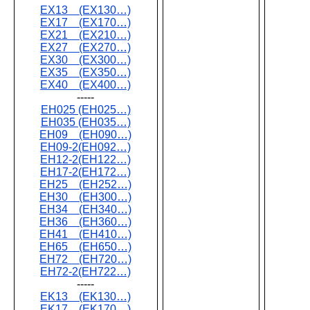
EX13 (EX130…)
EX17 (EX170…)
EX21 (EX210…)
EX27 (EX270…)
EX30 (EX300…)
EX35 (EX350…)
EX40 (EX400…)
-----
EH025 (EH025…)
EH035 (EH035…)
EH09 (EH090…)
EH09-2(EH092…)
EH12-2(EH122…)
EH17-2(EH172…)
EH25 (EH252…)
EH30 (EH300…)
EH34 (EH340…)
EH36 (EH360…)
EH41 (EH410…)
EH65 (EH650…)
EH72 (EH720…)
EH72-2(EH722…)
-----
EK13 (EK130…)
EK17 (EK170…)