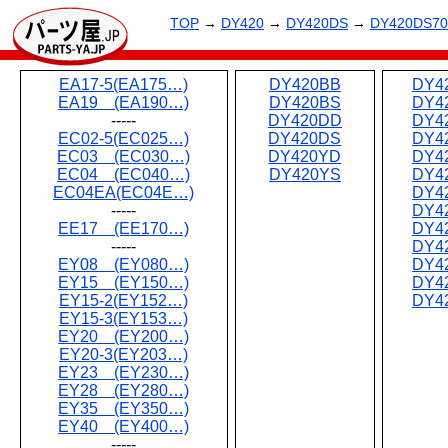
TOP
→
DY420
→
DY420DS
→
DY420DS70
EA17-5(EA175…)
DY420BB
DY4
EA19 (EA190…)
DY420BS
DY4
-----
DY420DD
DY4
EC02-5(EC025…)
DY420DS
DY4
EC03 (EC030…)
DY420YD
DY4
EC04 (EC040…)
DY420YS
DY4
EC04EA(EC04E…)
DY4
-----
DY4
EE17 (EE170…)
DY4
-----
DY4
EY08 (EY080…)
DY4
EY15 (EY150…)
DY4
EY15-2(EY152…)
DY4
EY15-3(EY153…)
EY20 (EY200…)
EY20-3(EY203…)
EY23 (EY230…)
EY28 (EY280…)
EY35 (EY350…)
EY40 (EY400…)
-----