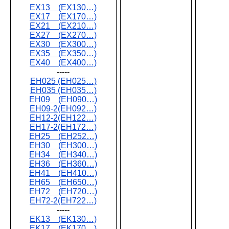
EX13 (EX130…)
EX17 (EX170…)
EX21 (EX210…)
EX27 (EX270…)
EX30 (EX300…)
EX35 (EX350…)
EX40 (EX400…)
-----
EH025 (EH025…)
EH035 (EH035…)
EH09 (EH090…)
EH09-2(EH092…)
EH12-2(EH122…)
EH17-2(EH172…)
EH25 (EH252…)
EH30 (EH300…)
EH34 (EH340…)
EH36 (EH360…)
EH41 (EH410…)
EH65 (EH650…)
EH72 (EH720…)
EH72-2(EH722…)
-----
EK13 (EK130…)
EK17 (EK170…)