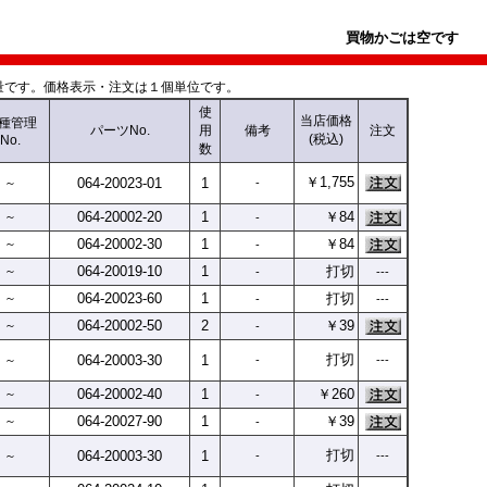
買物かごは空です
です。価格表示・注文は１個単位です。
使
当店価格
種
管理
パーツNo.
用
備考
注文
(税込)
No.
数
￥1,755
064-
20023-
01
1
～
-
064-
20002-
20
1
￥84
～
-
064-
20002-
30
1
￥84
～
-
064-
20019-
10
1
打切
～
-
---
064-
20023-
60
1
打切
～
-
---
064-
20002-
50
2
￥39
～
-
打切
064-
20003-
30
1
～
-
---
064-
20002-
40
1
￥260
～
-
064-
20027-
90
1
￥39
～
-
打切
064-
20003-
30
1
～
-
---