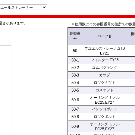
場合があります。
※使用数はその参照番号の箇所での数量
参照
番
機
パーツ名
号
フユエルストレーナ,STD
50
EY21
50-1
フイルター EY35
50-2
ゴムパツキング
50-3
カツプ
50-4
ロツクナツト
50-5
ガスケツト
オーリング ミノル
50-6
EC25,EY27
50-7
バンジヨボルト
50-8
ロツクボルト
オーリング ミノル
50-9
EC25,EY27