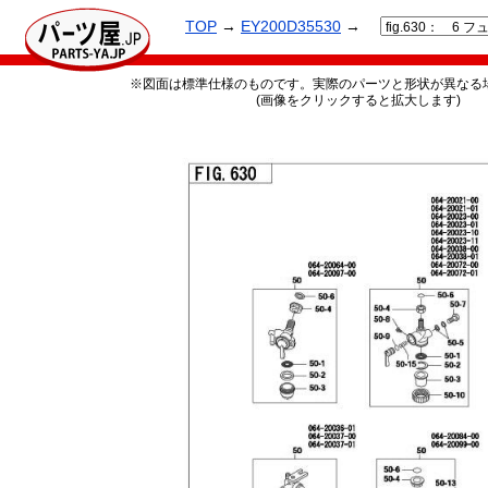
TOP
→
EY200D35530
→
※図面は標準仕様のものです。実際のパーツと形状が異なる
(画像をクリックすると拡大します)