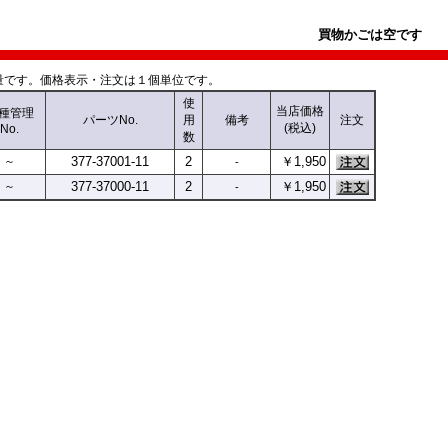
買物かごは空です
です。価格表示・注文は１個単位です。
使
当店価格
種
管理
パーツNo.
用
備考
注文
(税込)
No.
数
377-
37001-
11
2
￥1,950
～
-
377-
37000-
11
2
￥1,950
～
-