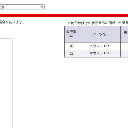
場合があります。
※使用数はその参照番号の箇所での数量
参照
番
機
パーツ名
号
30
マウント CP
31
マウント CP