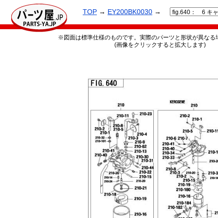
TOP
→
EY200BK0030
→
※図面は標準仕様のものです。実際のパーツと形状が異なる
(画像をクリックすると拡大します)