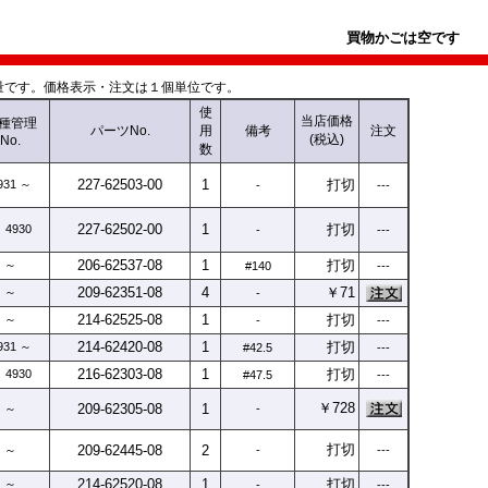
買物かごは空です
です。価格表示・注文は１個単位です。
使
当店価格
種
管理
パーツNo.
用
備考
注文
(税込)
No.
数
227-
62503-
00
1
打切
931 ～
-
---
227-
62502-
00
1
打切
 4930
-
---
206-
62537-
08
1
打切
～
#140
---
209-
62351-
08
4
￥71
～
-
214-
62525-
08
1
打切
～
-
---
214-
62420-
08
1
打切
931 ～
#42.5
---
216-
62303-
08
1
打切
 4930
#47.5
---
￥728
209-
62305-
08
1
～
-
打切
209-
62445-
08
2
～
-
---
214-
62520-
08
1
打切
～
-
---