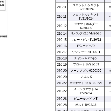
スロツトルシヤフト
210-11
4
BV21/1024
スロツトルシヤフト
210-11
～
BV21/1024
ジエツトホルダー
210-12
4
6250300
210-14
N,バルブ#2.5 VM26/26
210-15
フロートピン BV26/22
210-16
F/C ボデーAY
210-17
ワツシヤー N114.011
210-18
チヤンバパツキン
210-19
フロート BV21/109
210-20
メーンノズル 6250300
4
210-20
ノズル K
～
210-22
Mジエツト 85 N102-221
4
メーンジエツト AY
210-22
～
BV24/24
210-26
ビニール パイプ K
210-28
ボルト BV18/18