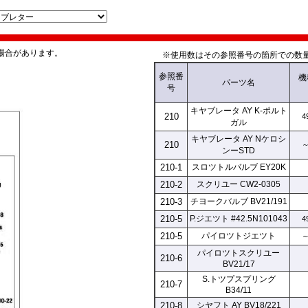
場合があります。
※使用数はその参照番号の箇所での数量
参照
番
機
パーツ名
号
キヤブレータ AY K-ポルト
210
4
ガル
キヤブレータ AY Nケロシ
210
～
ンーSTD
210-1
スロツトルバルブ EY20K
210-2
スクリユー CW2-0305
210-3
チヨークバルブ BV21/191
210-5
P.ジエツト #42.5N101043
4
210-5
パイロツトジエツト
～
パイロツトスクリユー
210-6
BV21/17
S.トツプスプリング
210-7
B34/11
210-8
シヤフト AY BV18/221